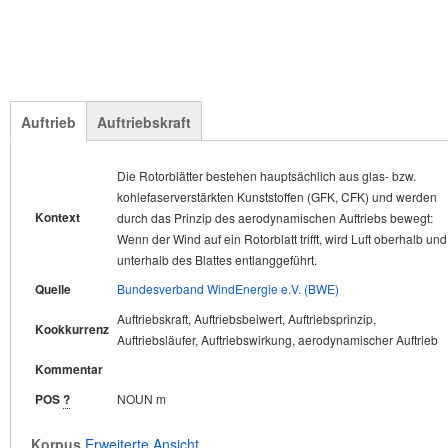
Auftrieb
Auftriebskraft
Die Rotorblätter bestehen hauptsächlich aus glas- bzw.
Dieser Druckunterschied erzeugt letztendlich die
Kontext
kohlefaserverstärkten Kunststoffen (GFK, CFK) und werden
Auftriebskraft, die senkrecht zum resultierenden Wind wirkt
Kontext
durch das Prinzip des aerodynamischen Auftriebs bewegt:
(vgl. Abb. 9).
Wenn der Wind auf ein Rotorblatt trifft, wird Luft oberhalb und
Quelle
unterhalb des Blattes entlanggeführt.
Kookkurrenz
aerodynamische Auftriebskraft
Quelle
Bundesverband WindEnergie e.V. (BWE)
Kommentar
Auftriebskraft, Auftriebsbeiwert, Auftriebsprinzip,
Kookkurrenz
POS
?
NOUN f
Auftriebsläufer, Auftriebswirkung, aerodynamischer Auftrieb
Kommentar
Korpus
Erweiterte Ansicht
POS
?
NOUN m
ynoldszahl von 6Mio
wurden hierbei
Korpus
Erweiterte Ansicht
Auftriebskräfte