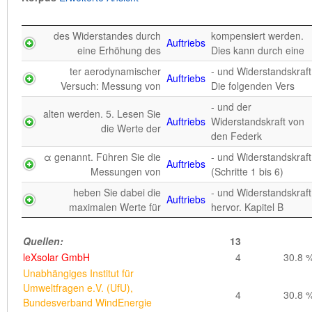
vermessen. Die
mittels der Kraftwa
as Rotorblatt, der zum
(Strömungsabriss)
Auftriebskräfte
des Widerstandes durch
kompensiert werden.
Abbruch der
Auftriebs
u.a. durch Turbu
eine Erhöhung des
Dies kann durch eine
selbstständig
n und der Rotor infolge
ter aerodynamischer
- und Widerstandskraft
Auftriebskräfte
Auftriebs
abbremst.
geringerer
Versuch: Messung von
Die folgenden Vers
Außerdem v
- und der
alten werden. 5. Lesen Sie
an den
ad erreichen. Man
Auftriebs
Widerstandskraft von
die Werte der
Auftriebskräfte
Rotorblättern zu
versuchte später
den Federk
nutzen und
α genannt. Führen Sie die
- und Widerstandskraft
an sogenannte
Auftriebs
sind am größten,
Auftriebskräfte
Messungen von
(Schritte 1 bis 6)
Auftriebsläufer. Die
wenn tragflächenf
heben Sie dabei die
- und Widerstandskraft
Auftriebs
maximalen Werte für
hervor. Kapitel B
Quellen:
5
leXsolar GmbH
2
40.0 
Quellen:
13
Deutsche WindGuard
leXsolar GmbH
4
30.8 
Engineering GmbH, Universität
Unabhängiges Institut für
Oldenburg, Fachhochschule
1
20.0 
Umweltfragen e.V. (UfU),
Kiel, Deutsche WindGuard
4
30.8 
Bundesverband WindEnergie
Offshore GmbH