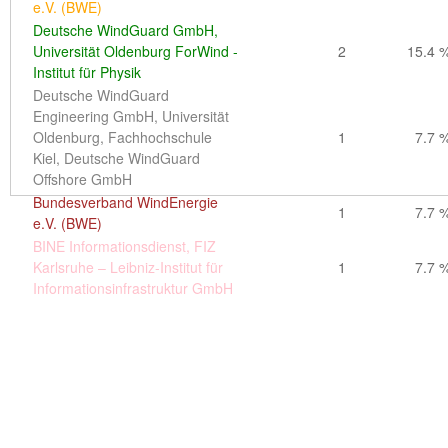
e.V. (BWE)
C.A.R.M.E.N. e.V.
1
20.0 
Deutsche WindGuard GmbH,
BINE Informationsdienst, FIZ
Universität Oldenburg ForWind -
2
15.4 
Karlsruhe – Leibniz-Institut für
1
20.0 
Institut für Physik
Informationsinfrastruktur GmbH
Deutsche WindGuard
Engineering GmbH, Universität
Oldenburg, Fachhochschule
1
7.7 
Kiel, Deutsche WindGuard
Offshore GmbH
Bundesverband WindEnergie
1
7.7 
e.V. (BWE)
BINE Informationsdienst, FIZ
Karlsruhe – Leibniz-Institut für
1
7.7 
Informationsinfrastruktur GmbH