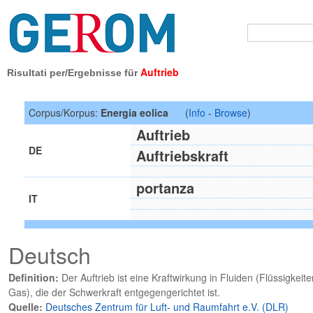
Auftrieb
Risultati per/Ergebnisse für
Corpus/Korpus:
Energia eolica
(
Info
-
Browse
)
Auftrieb
DE
Auftriebskraft
portanza
IT
Deutsch
Definition:
Der Auftrieb ist eine Kraftwirkung in Fluiden (Flüssigkeit
Gas), die der Schwerkraft entgegengerichtet ist.
Quelle:
Deutsches Zentrum für Luft- und Raumfahrt e.V. (DLR)