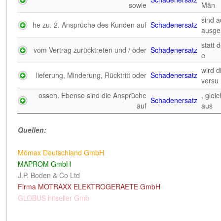
sowie
Män
es Schadens statt der Erfüllung sowie
Ihrer ver
Ersatzes
des
Nich
sind 
he zu. 2. Ansprüche des Kunden auf
Schadenersatz
ausge
entsprechend auch für eine
für verge
Ersatzes
Begrenzung des
BGB).
statt 
vom Vertrag zurücktreten und / oder
Schadenersatz
e
en auf Schadensersatz, einschließlich
des Schade
Ersatzes
des
de
wird 
lieferung, Minderung, Rücktritt oder
Schadenersatz
versu
es Schadens statt der Erfüllung sowie
Ihrer ver
Ersatzes
ossen. Ebenso sind die Ansprüche
des
Soweit w
, glei
Schadenersatz
auf
aus
Quellen:
Quellen:
Quelle GmbH
Mömax Deutschland GmbH
PUMA Europe GmbH
MAPROM GmbH
Amazon EU SARL,
J.P. Boden & Co Ltd
ABOUT YOU GMBH
Firma MOTRAXX ELEKTROGERAETE GmbH
POCO Einrichtungsmärkte GmbH
GLOBUS hitseller Gmb
Firma Shapewear Europe B.V
Firma RheinbergBuch Inh. Andreas Meier e.K.