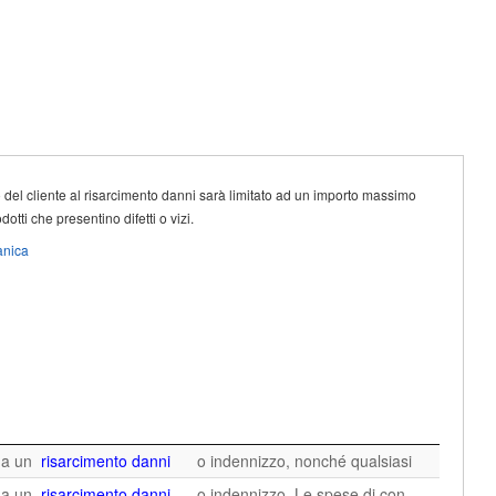
tto del cliente al risarcimento danni sarà limitato ad un importo massimo
dotti che presentino difetti o vizi.
anica
e a un
risarcimento danni
o indennizzo, nonché qualsiasi
e a un
risarcimento danni
o indennizzo. Le spese di con