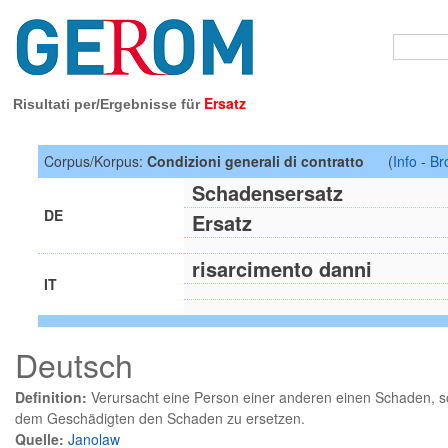
Ersatz
Risultati per/Ergebnisse für
Corpus/Korpus:
Condizioni generali di contratto
(
Info
-
Br
Schadensersatz
DE
Ersatz
risarcimento danni
IT
Deutsch
Definition:
Verursacht eine Person einer anderen einen Schaden, so 
dem Geschädigten den Schaden zu ersetzen.
Quelle:
Janolaw