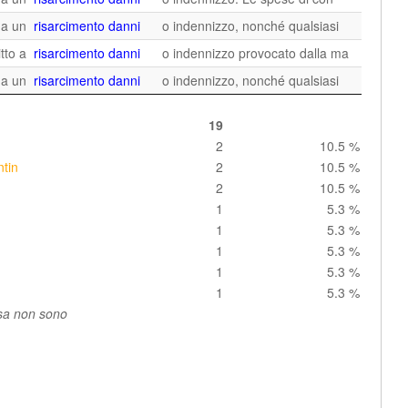
e a un
risarcimento danni
o indennizzo, nonché qualsiasi
itto a
risarcimento danni
o indennizzo provocato dalla ma
e a un
risarcimento danni
o indennizzo, nonché qualsiasi
19
2
10.5 %
tin
2
10.5 %
2
10.5 %
1
5.3 %
1
5.3 %
1
5.3 %
1
5.3 %
1
5.3 %
ssa non sono