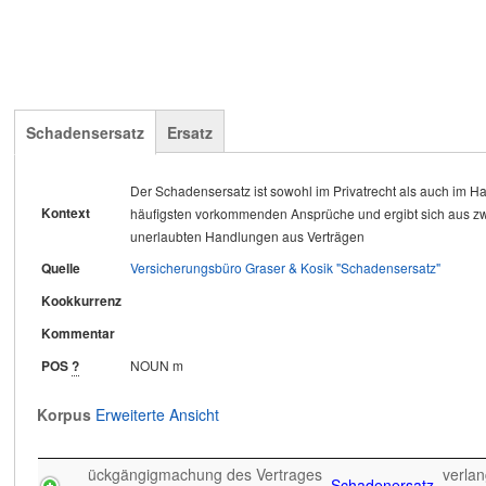
Schadensersatz
Ersatz
Der Schadensersatz ist sowohl im Privatrecht als auch im H
Bei Ausverkauf einer Sorte bieten wir Ihnen eine gleichwertig
Kontext
Kontext
häufigsten vorkommenden Ansprüche und ergibt sich aus z
dann nach Ihrer Zustimmung aus.
unerlaubten Handlungen aus Verträgen
Quelle
AGB Wegehaupt
Quelle
Versicherungsbüro Graser & Kosik "Schadensersatz"
Kookkurrenz
kostenfreien
Kookkurrenz
Kommentar
Kommentar
POS
?
NOUN m
POS
?
NOUN m
Korpus
Erweiterte Ansicht
Korpus
Erweiterte Ansicht
en auf Schadensersatz, einschließlich
des Schade
Ersatzes
ückgängigmachung des Vertrages
des
de
verlan
Schadenersatz