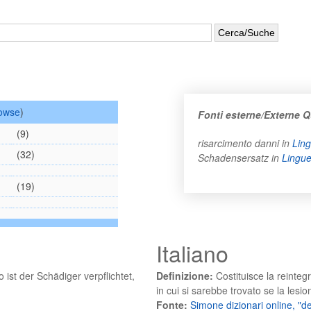
owse
)
Fonti esterne/Externe Q
(9)
risarcimento danni in
Lin
(32)
Schadensersatz in
Lingu
(19)
Italiano
ist der Schädiger verpflichtet,
Definizione:
Costituisce la reinteg
in cui si sarebbe trovato se la lesio
Fonte:
Simone dizionari online, "de