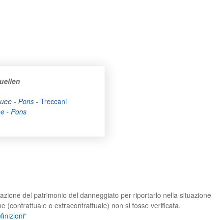
uellen
guee
-
Pons
-
Treccani
ee
-
Pons
razione del patrimonio del danneggiato per riportarlo nella situazione
ne (contrattuale o extracontrattuale) non si fosse verificata.
finizioni"