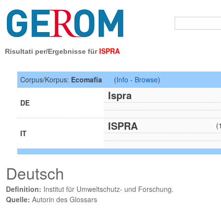
ISPRA
Risultati per/Ergebnisse für
Corpus/Korpus:
Ecomafia
(
Info
-
Browse
)
Ispra
DE
ISPRA
(
IT
Deutsch
Definition:
Institut für Umweltschutz- und Forschung.
Quelle:
Autorin des Glossars