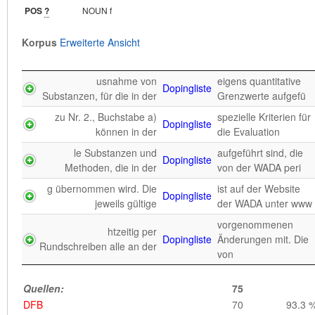
POS
?
NOUN f
ren gab es eben noch
, wie wir sie heute in
Korpus
Erweiterte Ansicht
Verbotsliste
keine umfassende
Form des Welt A
n 2.0) WADA Prohibited
2012 IOC Richtlinien
Verbotsliste
usnahme von
eigens quantitative
List 2012 NADA
I IOC Social Me
Dopingliste
Substanzen, für die in der
Grenzwerte aufgefü
2010,
ionen zum Thema Anti-
zu Nr. 2., Buchstabe a)
spezielle Kriterien für
Verbotsliste
Videosequenzen zu
Dopingliste
Doping, z.B. die
können in der
die Evaluation
ADAMS, aktuel
le Substanzen und
aufgeführt sind, die
, eine Umstellung
Dopingliste
r dynamischen Verweisung
Methoden, die in der
von der WADA peri
Verbotsliste
der Anzeigepraxis
auf die WADA-
g übernommen wird. Die
ist auf der Website
de
Dopingliste
jeweils gültige
der WADA unter www
e. Koffein wurde im Jahr
genommen. Es steht
Verbotsliste
2004 von der
vorgenommenen
allerdings auf der
htzeitig per
Dopingliste
Änderungen mit. Die
Rundschreiben alle an der
von
Quellen:
196
DOSB
92
46.9 
Quellen:
75
DFB
71
36.2 
DFB
70
93.3 
Innenministerium des Innern
30
15.3 