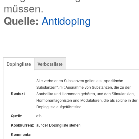
müssen.
Quelle:
Antidoping
Dopingliste
Verbotsliste
Alle verbotenen Substanzen gelten als ,,spezifische
Actovegin steht nicht auf der Verbotsliste der WADA,
Kontext
Substanzen", mit Ausnahme von Substanzen, die zu den
ausgenommen bei intravenöser Gabe durch Infusion.
Kontext
Anabolika und Hormonen gehören, und den Stimulanzien,
Quelle
dfb
Hormonantagonisten und Modulatoren, die als solche in der
Kookkurrenz
auf der Verbotsliste stehen
Dopingliste aufgeführt sind.
Kommentar
Quelle
dfb
POS
?
NOUN f
Kookkurrenz
auf der Dopingliste stehen
Kommentar
Korpus
Erweiterte Ansicht