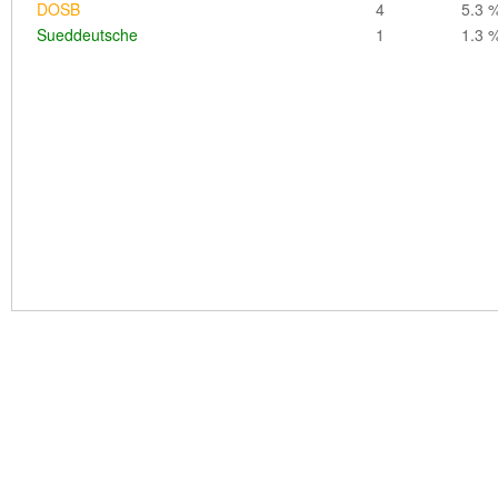
DOSB
4
5.3 
Bundesministerium des Innern
3
1.5 
Sueddeutsche
1
1.3 