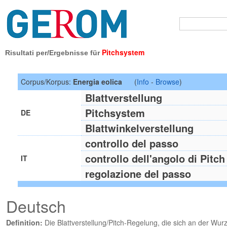
Pitchsystem
Risultati per/Ergebnisse für
Corpus/Korpus:
Energia eolica
(
Info
-
Browse
)
Blattverstellung
Pitchsystem
DE
Blattwinkelverstellung
controllo del passo
controllo dell'angolo di Pitch
IT
regolazione del passo
Deutsch
Definition:
Die Blattverstellung/Pitch-Regelung, die sich an der Wurz