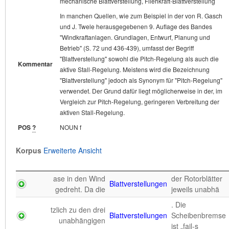
mechanische Blattverstellung, Fliehkraft-Blattverstellung
jedoch als Synonym für "Pitch-Regelung" verwendet.
In manchen Quellen, wie zum Beispiel in der von R. Gasch
POS
?
NOUN f
Korpus
Erweiterte Ansicht
und J. Twele herausgegebenen 9. Auflage des Bandes
"Windkraftanlagen. Grundlagen, Entwurf, Planung und
Korpus
Erweiterte Ansicht
Betrieb" (S. 72 und 436-439), umfasst der Begriff
t werden. Um den
auch bei Netzausfall
Pitchsystems
"Blattverstellung" sowohl die Pitch-Regelung als auch die
sicheren Betrieb des
oder Anlagenstör
Kommentar
aktive Stall-Regelung. Meistens wird die Bezeichnung
dzunahme durch
(engl. pitch);
ividuell um die
Blattwinkelverstellung
verstellt werden.
"Blattverstellung" jedoch als Synonym für "Pitch-Regelung"
Pitchsystems
Abregeln mit
rechts: Leis
Längsache mittels des
Jedes Rotorblatt be
verwendet. Der Grund dafür liegt möglicherweise in der, im
nicht
Vergleich zur Pitch-Regelung, geringeren Verbreitung der
s selbst bei sehr
die Leistung
zu. Ab diesem Punkt wird
Blattwinkelverstellung
vollständig
aktiven Stall-Regelung.
schneller
Pitchsystems
konstant auf
aufgrund des
ausregeln
Nennleistun
POS
?
NOUN f
en „pitch“:
) dagegen sind
en Jahren Rotorblattrisse
Blattwinkelverstellung
sowie Schäden an
Pitchsysteme
Neigungswinkel;
die Rotorblät
Korpus
Erweiterte Ansicht
und defekte
Lagern, Triebstrang
) Mittels
e Drehzahl. Pitch-
Blattwinkelverstellung
elektrischer
Quellen:
4
Regelung (
ase in den Wind
der Rotorblätter
oder
Blattverstellungen
Senvion SE
2
50.0 
gedreht. Da die
jeweils unabhä
beiten
zusammen, um
Siemens AG
1
25.0 
Blattwinkelverstellung
. Die
Drehzahlregelung und
den Rotor auf
tzlich zu den drei
Bundesverband WindEnergie
Blattverstellungen
Scheibenbremse
1
25.0 
unabhängigen
e.V. (BWE)
ist „fail-s