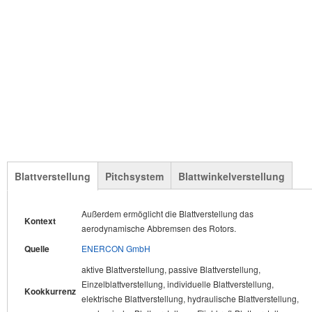
Blattverstellung
Pitchsystem
Blattwinkelverstellung
Außerdem ermöglicht die Blattverstellung das
Ab diesem Punkt wird aufgrund des Pitchsystems die
Die aktive Steuerung der Blattwinkelverstellung gestattet die
Kontext
Kontext
Kontext
aerodynamische Abbremsen des Rotors.
Leistung konstant auf Nennleistung gehalten.
Drehzahlregulierung des WEA-Rotors bei
Windgeschwindigkeiten oberhalb der Nenngeschwindigkeit.
Quelle
Quelle
ENERCON GmbH
Siemens AG
Quelle
GE Renewable Energy, General Electric Company
Kookkurrenz
aktive Blattverstellung, passive Blattverstellung,
Kookkurrenz
Einzelblattverstellung, individuelle Blattverstellung,
Kommentar
Kookkurrenz
elektrische Blattverstellung, hydraulische Blattverstellung,
Meistens wird die Bezeichnung "Blattwinkelverstellung"
POS
?
NOUN s
Kommentar