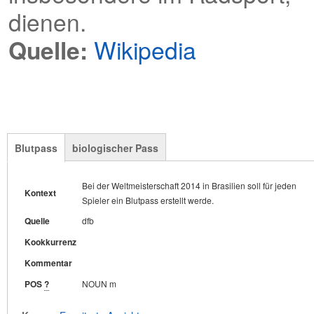
dienen.
Quelle:
Wikipedia
Blutpass
biologischer Pass
Bei der Weltmeisterschaft 2014 in Brasilien soll für jeden
Der Tennisweltverband reagiert auf Kritik an seiner
Kontext
Kontext
Spieler ein Blutpass erstellt werde.
unzureichenden Doping-Bekämpfung und kündigt an, noch
in diesem Jahr einen Biologischen Pass einzuführen.
Quelle
dfb
Quelle
faz
Kookkurrenz
Kookkurrenz
Kommentar
Kommentar
POS
?
NOUN m
POS
?
NOUN m