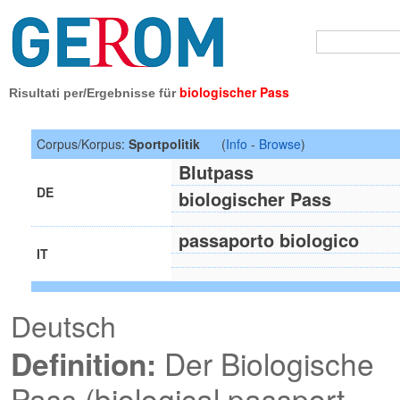
biologischer Pass
Risultati per/Ergebnisse für
Corpus/Korpus:
Sportpolitik
(
Info
-
Browse
)
Blutpass
DE
biologischer Pass
passaporto biologico
IT
Deutsch
Definition:
Der Biologische
Pass (biological passport,