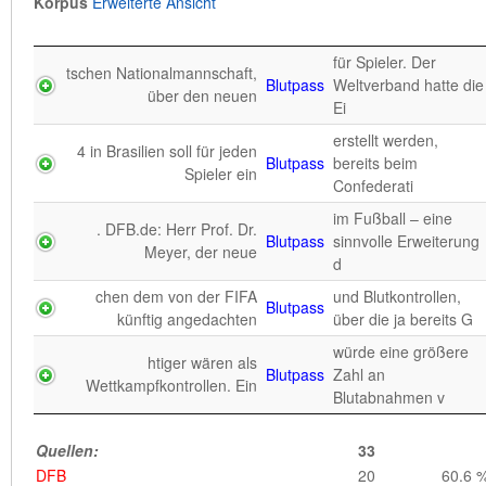
Korpus
Erweiterte Ansicht
Korpus
Erweiterte Ansicht
für Spieler. Der
tschen Nationalmannschaft,
Doping-
Biologischer
Blutpass
für Tennisprofis kommt Der
Weltverband hatte die
über den neuen
Bekämpfung
Pass
Tenni
Ei
erstellt werden,
4 in Brasilien soll für jeden
Quellen:
1
Blutpass
bereits beim
Spieler ein
FAZ
Confederati
1
100.0 
im Fußball – eine
. DFB.de: Herr Prof. Dr.
Blutpass
sinnvolle Erweiterung
Meyer, der neue
d
chen dem von der FIFA
und Blutkontrollen,
Blutpass
künftig angedachten
über die ja bereits G
würde eine größere
htiger wären als
Blutpass
Zahl an
Wettkampfkontrollen. Ein
Blutabnahmen v
Quellen:
33
DFB
20
60.6 