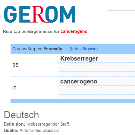
cancerogeno
Risultati per/Ergebnisse für
Corpus/Korpus:
Ecomafia
(
Info
-
Browse
)
Krebserreger
DE
cancerogeno
IT
Deutsch
Definition:
Krebserregender Stoff.
Quelle:
Autorin des Glossars