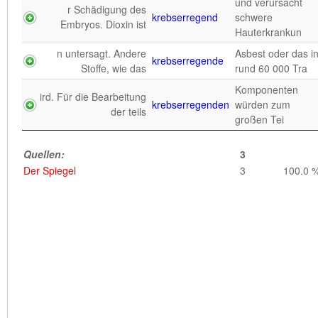
und verursacht
Quellen:
1
r Schädigung des
krebserregend
schwere
Der Spiegel
Embryos. Dioxin ist
1
100.0 
Hauterkrankun
n untersagt. Andere
Asbest oder das i
krebserregende
Stoffe, wie das
rund 60 000 Tra
Komponenten
ird. Für die Bearbeitung
krebserregenden
würden zum
der teils
großen Tei
Quellen:
3
Der Spiegel
3
100.0 