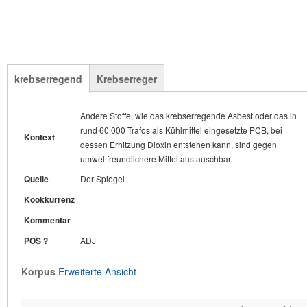
krebserregend
Krebserreger
Kontext
Andere Stoffe, wie das krebserregende Asbest oder das in
rund 60 000 Trafos als Kühlmittel eingesetzte PCB, bei
Quelle
Kontext
dessen Erhitzung Dioxin entstehen kann, sind gegen
Kookkurrenz
umweltfreundlichere Mittel austauschbar.
Kommentar
Quelle
Der Spiegel
POS
?
Kookkurrenz
Kommentar
Korpus
Erweiterte Ansicht
POS
?
ADJ
s werden kann: Blut-
und Erbgutschädiger,
Korpus
Erweiterte Ansicht
Krebserreger
und Nervengifte,
Kampfgas noch au