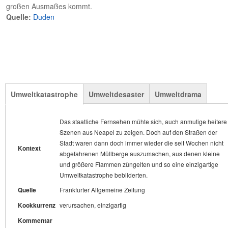
großen Ausmaßes kommt.
Quelle:
Duden
Umweltkatastrophe
Umweltdesaster
Umweltdrama
Das staatliche Fernsehen mühte sich, auch anmutige heitere
Doch während im Abendprogramm des italienischen
Das Abfall-Chaos auf den Straßen Neapels ist dabei wohl
Szenen aus Neapel zu zeigen. Doch auf den Straßen der
Fernsehens bereits vor einem "atomaren Inferno" gewarnt
das bekannteste, aber ein vergleichsweise kleines
Kontext
Stadt waren dann doch immer wieder die seit Wochen nicht
wird, machen Italiens Würdenträger jetzt weiter wie bisher.
Umweltdrama im Gegensatz zu dem, was Butta beschreibt.
Kontext
Kontext
abgefahrenen Müllberge auszumachen, aus denen kleine
Allen voran Staatspräsident Napolitano: Für ihn ist die
Demnach haben maßgeblich Unternehmen der Cosa Nostra
und größere Flammen züngelten und so eine einzigartige
Camorra der "Hauptdarsteller" des Umweltdesasters nahe
das milliardenschwere Entsorgungsgeschäft unter Kontrolle.
Umweltkatastrophe bebilderten.
seiner Heimatstadt Neapel; über den eigenen Anteil redet er
Quelle
taz
nicht.
Quelle
Frankfurter Allgemeine Zeitung
Kookkurrenz
Umweltdebakel
Quelle
Der Spiegel
Kookkurrenz
verursachen, einzigartig
Kommentar
Kookkurrenz
Kommentar
POS
?
NOUN s