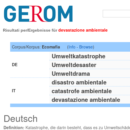
devastazione ambientale
Risultati per/Ergebnisse für
Corpus/Korpus:
Ecomafia
(
Info
-
Browse
)
Umweltkatastrophe
Umweltdesaster
DE
Umweltdrama
disastro ambientale
catastrofe ambientale
IT
devastazione ambientale
Deutsch
Definition:
Katastrophe, die darin besteht, dass es zu Umweltschäd