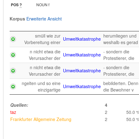
Kommentar
POS
?
NOUN f
POS
?
NOUN s
Korpus
Erweiterte Ansicht
Korpus
Erweiterte Ansicht
Korpus
Erweiterte Ansicht
im Gegensatz zu
este, aber ein
smüll wie zur
Umweltdrama
dem, was Butta
herumliegen und
vergleichsweise kleines
Umweltkatastrophe
Vorbereitung einer
beschre
nahe seiner
weshalb es gerad
Camorra der
Umweltdesasters
Heimatstadt
n nicht etwa die
- sondern die
"Hauptdarsteller" des
Umweltkatastrophe
Neapel; ü
Quellen:
1
Verursacher der
Protestierer, die
taz
nahe seiner
1
100.0 
n nicht etwa die
- sondern die
Camorra der
Umweltkatastrophe
Umweltdesasters
Heimatstadt
Verursacher der
Protestierer, die
"Hauptdarsteller" des
Neapel; ü
ngelten und so eine
bebilderten. Denn
Umweltkatastrophe
einzigartige
die Bewohner v
Quellen:
2
Der Spiegel
2
100.0 
Quellen:
4
taz
2
50.0 
Frankfurter Allgemeine Zeitung
2
50.0 