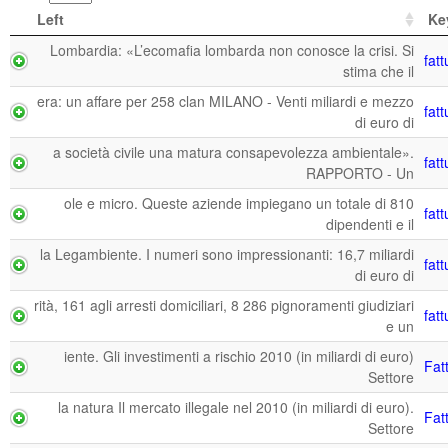
Left
Ke
Lombardia: «L’ecomafia lombarda non conosce la crisi. Si
fatt
stima che il
era: un affare per 258 clan MILANO - Venti miliardi e mezzo
fatt
di euro di
a società civile una matura consapevolezza ambientale».
fatt
RAPPORTO - Un
ole e micro. Queste aziende impiegano un totale di 810
fatt
dipendenti e il
la Legambiente. I numeri sono impressionanti: 16,7 miliardi
fatt
di euro di
rità, 161 agli arresti domiciliari, 8 286 pignoramenti giudiziari
fatt
e un
iente. Gli investimenti a rischio 2010 (in miliardi di euro)
Fat
Settore
la natura Il mercato illegale nel 2010 (in miliardi di euro).
Fat
Settore