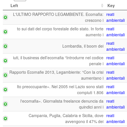
Left
Key
L'ULTIMO RAPPORTO LEGAMBIENTE. Ecomafia:
reati
crescono i
ambientali
to sui dati del corpo forestale dello stato. In forte
reati
aumento i
ambientali
reati
Lombardia, il boom dei
ambientali
iuti, il business dell’ecomafia “Introdurre nel codice
reati
penale i
ambientali
Rapporto Ecomafie 2013, Legambiente: “Con la crisi
reati
aumentano i
ambientali
lto preoccupante». Nel 2005 nel Lazio sono stati
reati
compiuti 1.806
ambientali
l'ecomafia». Giornalista freelance denuncia da
reati
quindici anni i
ambientali
Campania, Puglia, Calabria e Sicilia, dove
reati
avvengono il 47% dei
ambientali