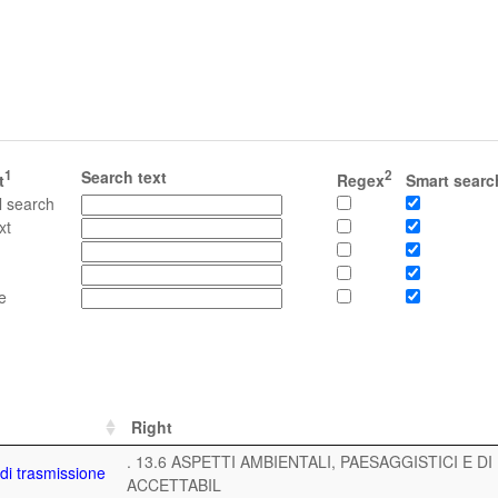
1
Search text
2
t
Regex
Smart searc
l search
xt
e
Right
. 13.6 ASPETTI AMBIENTALI, PAESAGGISTICI E DI
 di trasmissione
ACCETTABIL