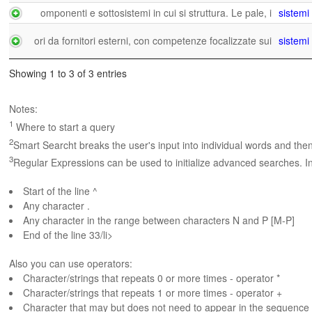
omponenti e sottosistemi in cui si struttura. Le pale, i
sistemi
ori da fornitori esterni, con competenze focalizzate sui
sistemi
Showing 1 to 3 of 3 entries
Notes:
1
Where to start a query
2
Smart Searcht breaks the user's input into individual words and the
3
Regular Expressions can be used to initialize advanced searches. In
Start of the line ^
Any character .
Any character in the range between characters N and P [M-P]
End of the line 33/li>
Also you can use operators:
Character/strings that repeats 0 or more times - operator *
Character/strings that repeats 1 or more times - operator +
Character that may but does not need to appear in the sequence 